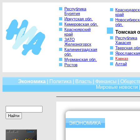
Республика
Краснодарск
Бурятия
край
Иркутская обл.
Новосибирск
Кемеровская обл.
обл.
Красноярский
Томская о
край
Республика
ЗАТО
Хакасия
Железногорск
Тверская обл
Калининградская
Ярославская
обл.
Кавказ
Мурманская обл.
Алтай
Ростов
Экономика
|
Политика
|
Власть
|
Финансы
|
Общест
Мировые новости
|