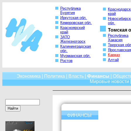
Республика
Краснодарск
Бурятия
край
Иркутская обл.
Новосибирск
Кемеровская обл.
обл.
Красноярский
Томская о
край
Республика
ЗАТО
Хакасия
Железногорск
Тверская обл
Калининградская
Ярославская
обл.
Кавказ
Мурманская обл.
Алтай
Ростов
Экономика
|
Политика
|
Власть
|
Финансы
|
Общест
Мировые новости
|