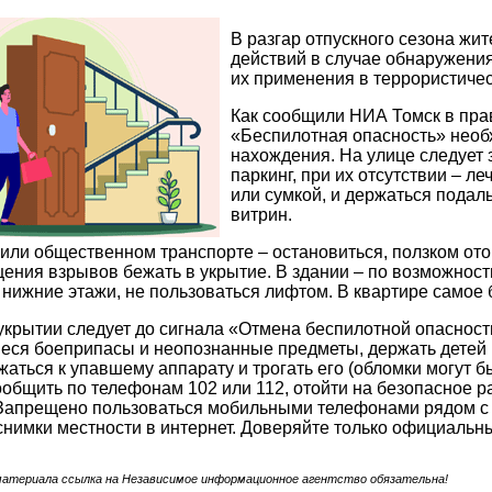
В разгар отпускного сезона жи
действий в случае обнаружени
их применения в террористичес
Как сообщили НИА Томск в прав
«Беспилотная опасность» необ
нахождения. На улице следует 
паркинг, при их отсутствии – л
или сумкой, и держаться подал
витрин.
или общественном транспорте – остановиться, ползком отой
ения взрывов бежать в укрытие. В здании – по возможности 
 нижние этажи, не пользоваться лифтом. В квартире самое 
укрытии следует до сигнала «Отмена беспилотной опасност
ся боеприпасы и неопознанные предметы, держать детей р
аться к упавшему аппарату и трогать его (обломки могут 
общить по телефонам 102 или 112, отойти на безопасное р
Запрещено пользоваться мобильными телефонами рядом с 
нимки местности в интернет. Доверяйте только официаль
материала ссылка на Независимое информационное агентство обязательна!