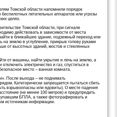
телям Томской области напомнили порядок
я беспилотных летательных аппаратов или угрозы
ких целях.
ительстве Томской области, при сигнале
ходимо действовать в зависимости от места
зайти в ближайшее здание, подземный переход или
ечь на землю в углубление, прикрыв голову руками
ьше от высотных зданий, мостов и стеклянных
ти от машины, найти укрытие и лечь на землю, а
отключить электричество и газ, спуститься в
безопасное место – ванная комната.
и». После выхода – не поднимать
ядом. Категорически запрещается пытаться сбить
быть взрывоопасны или ядовиты). О месте падения
асстояние (не менее 100 метров) и предупредить
упавшим БПЛА, а также фотографировать и
ным источникам информации.