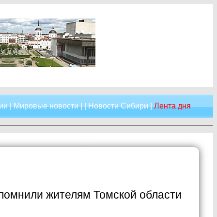
ии
|
Мировые новости
| |
Новости Сибири
|
Лента дня
помнили жителям Томской области