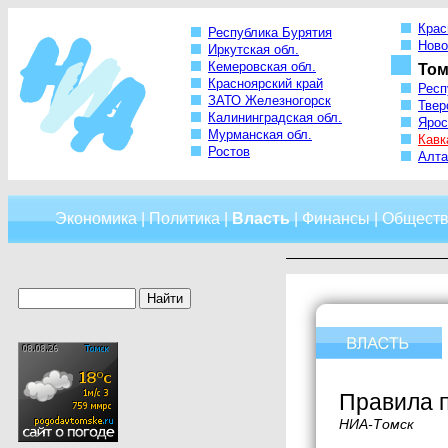
Крас
Республика Бурятия
Ново
Иркутская обл.
Кемеровская обл.
Том
Красноярский край
Респ
ЗАТО Железногорск
Твер
Калининградская обл.
Ярос
Мурманская обл.
Кавк
Ростов
Алта
Экономика
|
Политика
|
Власть
|
Финансы
|
Обществ
Правила п
НИА-Томск