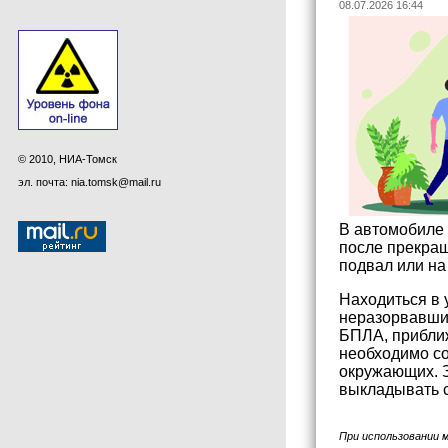
08.07.2026 16:44
© 2010, НИА-Томск
эл. почта: nia.tomsk@mail.ru
В автомобиле 
после прекращ
подвал или на
Находиться в 
неразорвавшие
БПЛА, приближ
необходимо со
окружающих. 
выкладывать с
При использовании 