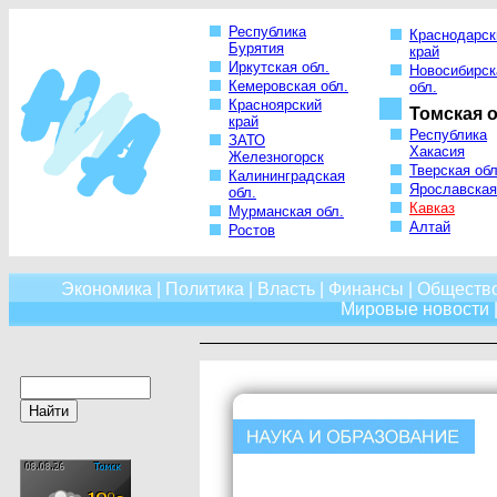
Республика
Краснодарск
Бурятия
край
Иркутская обл.
Новосибирск
Кемеровская обл.
обл.
Красноярский
Томская о
край
Республика
ЗАТО
Хакасия
Железногорск
Тверская обл
Калининградская
Ярославская
обл.
Кавказ
Мурманская обл.
Алтай
Ростов
Экономика
|
Политика
|
Власть
|
Финансы
|
Обществ
Мировые новости
|