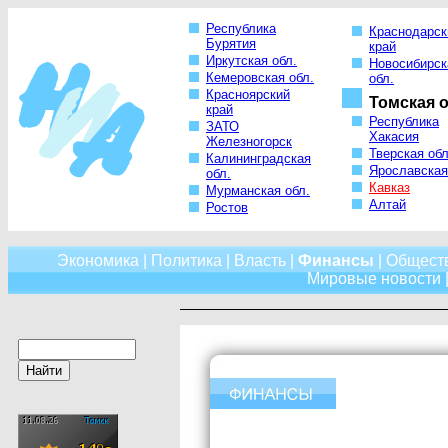
Республика
Краснодарск
Бурятия
край
Иркутская обл.
Новосибирск
Кемеровская обл.
обл.
Красноярский
Томская о
край
Республика
ЗАТО
Хакасия
Железногорск
Тверская обл
Калининградская
Ярославская
обл.
Кавказ
Мурманская обл.
Алтай
Ростов
Экономика
|
Политика
|
Власть
|
Финансы
|
Общест
Мировые новости
|