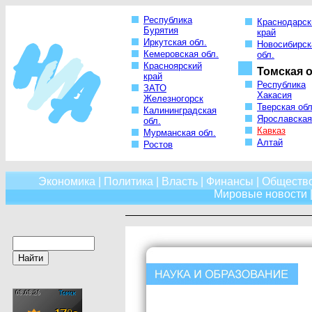
Республика
Краснодарск
Бурятия
край
Иркутская обл.
Новосибирск
Кемеровская обл.
обл.
Красноярский
Томская о
край
Республика
ЗАТО
Хакасия
Железногорск
Тверская обл
Калининградская
Ярославская
обл.
Кавказ
Мурманская обл.
Алтай
Ростов
Экономика
|
Политика
|
Власть
|
Финансы
|
Обществ
Мировые новости
|