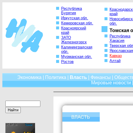
Республика
Краснодарск
Бурятия
край
Иркутская обл.
Новосибирск
Кемеровская обл.
обл.
Красноярский
Томская о
край
Республика
ЗАТО
Хакасия
Железногорск
Тверская обл
Калининградская
Ярославская
обл.
Кавказ
Мурманская обл.
Алтай
Ростов
Экономика
|
Политика
|
Власть
|
Финансы
|
Общест
Мировые новости
|