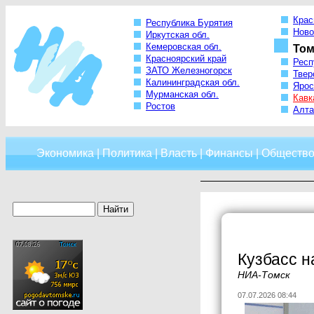
Крас
Республика Бурятия
Ново
Иркутская обл.
Кемеровская обл.
Том
Красноярский край
Респ
ЗАТО Железногорск
Твер
Калининградская обл.
Ярос
Мурманская обл.
Кавк
Ростов
Алта
Экономика
|
Политика
|
Власть
|
Финансы
|
Обществ
Кузбасс н
НИА-Томск
07.07.2026 08:44