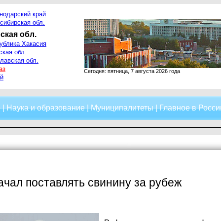
нодарский край
сибирская обл.
ская обл.
ублика Хакасия
ская обл.
лавская обл.
аз
Сегодня: пятница, 7 августа 2026 года
й
о
|
Наука и образование
|
Муниципалитеты
|
Главное в Росси
ачал поставлять свинину за рубеж