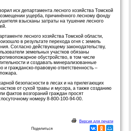
ворил иск департамента лесного хозяйства Томской
 возмещении ущерба, причинённого лесному фонду
ушителя взысканы затраты на тушение лесного
ей.
артаменте лесного хозяйства Томской области,
роизошло в результате перехода огня с земель
ения. Согласно действующему законодательству,
ользователи земельных участков обязаны
ротивопожарное обустройство, в том числе
стительности и создавать минерализованные
о и гражданско-правовую ответственность –
 пожара.
арной безопасности в лесах и на прилегающих
астков от сухой травы и мусора, а также созданию
ли фактов возгораний граждан просят
лосуточному номеру 8-800-100-94-00.
Версия для печати
Поделиться