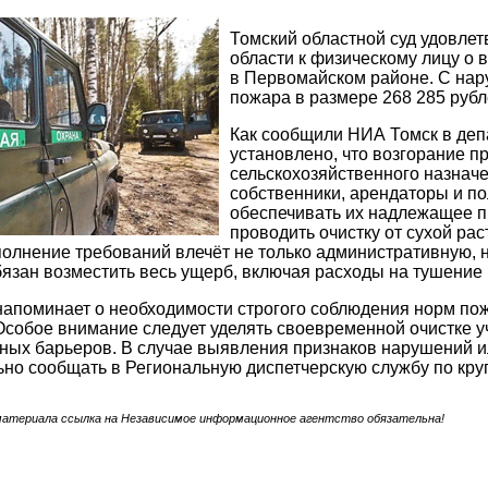
Томский областной суд удовлет
области к физическому лицу о
в Первомайском районе. С нар
пожара в размере 268 285 рубл
Как сообщили НИА Томск в деп
установлено, что возгорание п
сельскохозяйственного назнач
собственники, арендаторы и п
обеспечивать их надлежащее п
проводить очистку от сухой ра
олнение требований влечёт не только административную, н
язан возместить весь ущерб, включая расходы на тушение
апоминает о необходимости строгого соблюдения норм пож
Особое внимание следует уделять своевременной очистке уч
ых барьеров. В случае выявления признаков нарушений и
но сообщать в Региональную диспетчерскую службу по круг
материала ссылка на Независимое информационное агентство обязательна!