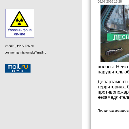
06.07.2026 15:28
© 2010, НИА-Томск
эл. почта: nia.tomsk@mail.ru
полосы. Неисп
нарушитель об
Департамент н
территориях. 
противопожарн
незамедлитель
При использовании 