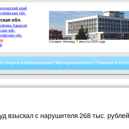
нодарский край
сибирская обл.
ская обл.
ублика Хакасия
ская обл.
лавская обл.
аз
Сегодня: пятница, 7 августа 2026 года
й
о
|
Наука и образование
|
Муниципалитеты
|
Главное в Росс
уд взыскал с нарушителя 268 тыс. рубле