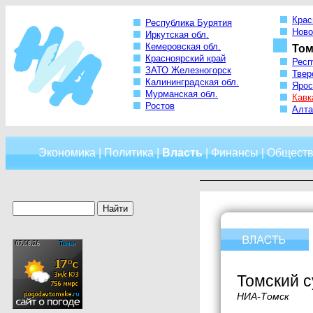
Крас
Республика Бурятия
Ново
Иркутская обл.
Кемеровская обл.
Том
Красноярский край
Респ
ЗАТО Железногорск
Твер
Калининградская обл.
Ярос
Мурманская обл.
Кавк
Ростов
Алта
Экономика
|
Политика
|
Власть
|
Финансы
|
Обществ
Томский с
НИА-Томск