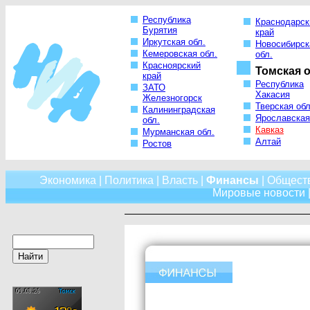
Республика
Краснодарск
Бурятия
край
Иркутская обл.
Новосибирск
Кемеровская обл.
обл.
Красноярский
Томская о
край
Республика
ЗАТО
Хакасия
Железногорск
Тверская обл
Калининградская
Ярославская
обл.
Кавказ
Мурманская обл.
Алтай
Ростов
Экономика
|
Политика
|
Власть
|
Финансы
|
Общест
Мировые новости
|