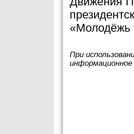
Движения П
президентс
«Молодёжь 
При использован
информационное 