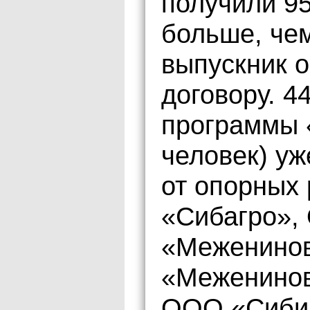
получили 95
больше, чем
выпускник 
договору. 4
программы 
человек) у
от опорных
«Сибагро»
«Меженино
«Меженинов
ООО «Сибир