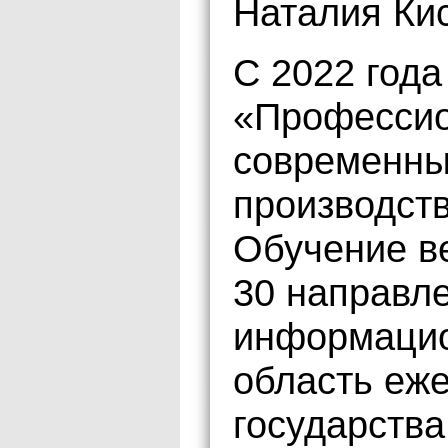
Наталия Ки
С 2022 год
«Профессио
современны
производст
Обучение ве
30 направле
информацио
область еж
государства