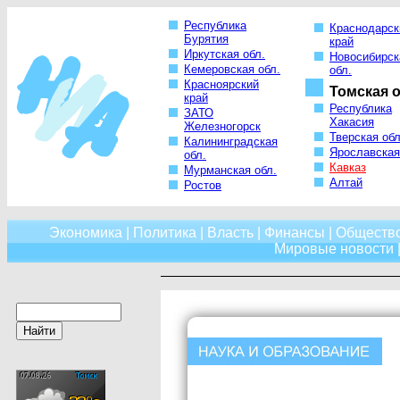
Республика
Краснодарск
Бурятия
край
Иркутская обл.
Новосибирск
Кемеровская обл.
обл.
Красноярский
Томская о
край
Республика
ЗАТО
Хакасия
Железногорск
Тверская обл
Калининградская
Ярославская
обл.
Кавказ
Мурманская обл.
Алтай
Ростов
Экономика
|
Политика
|
Власть
|
Финансы
|
Обществ
Мировые новости
|