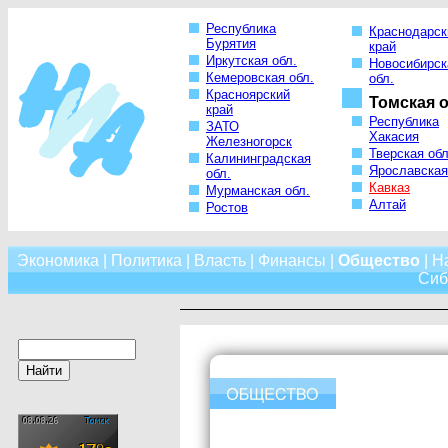
Республика
Краснодарск
Бурятия
край
Иркутская обл.
Новосибирск
Кемеровская обл.
обл.
Красноярский
Томская о
край
Республика
ЗАТО
Хакасия
Железногорск
Тверская обл
Калининградская
Ярославская
обл.
Кавказ
Мурманская обл.
Алтай
Ростов
Экономика
|
Политика
|
Власть
|
Финансы
|
Общество
|
Н
Сиб