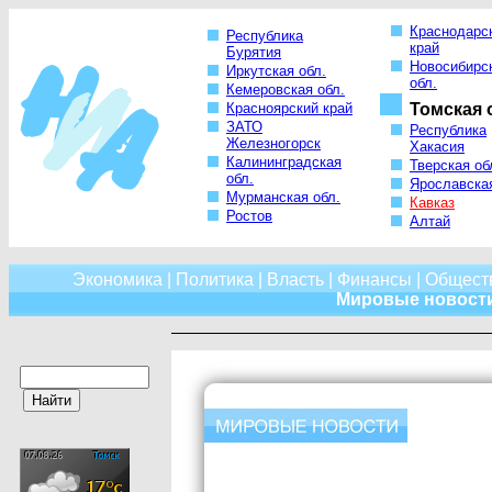
Краснодарс
Республика
край
Бурятия
Новосибирс
Иркутская обл.
обл.
Кемеровская обл.
Красноярский край
Томская 
ЗАТО
Республика
Железногорск
Хакасия
Калининградская
Тверская об
обл.
Ярославская
Мурманская обл.
Кавказ
Ростов
Алтай
Экономика
|
Политика
|
Власть
|
Финансы
|
Общест
Мировые новост