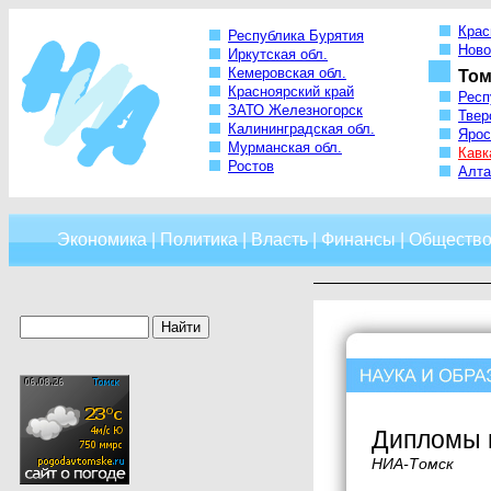
Крас
Республика Бурятия
Ново
Иркутская обл.
Кемеровская обл.
Том
Красноярский край
Респ
ЗАТО Железногорск
Твер
Калининградская обл.
Ярос
Мурманская обл.
Кавк
Ростов
Алта
Экономика
|
Политика
|
Власть
|
Финансы
|
Обществ
Дипломы в
НИА-Томск