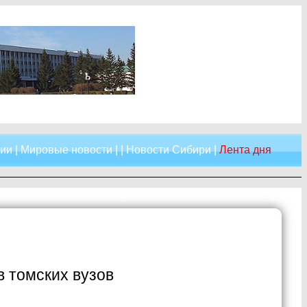
сии
|
Мировые новости
| |
Новости Сибири
|
Лента дня
в томских вузов