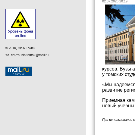
02.07.2026 20:19
© 2010, НИА-Томск
эл. почта: nia.tomsk@mail.ru
курсов. Вузы 
у томских сту
«Мы надеемся,
развитие реги
Приемная кам
новый учебный
При использовании 