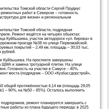
вительства Томской области Сергей Прудиус
ремонтных работ в Северске – готовность
аструктура для жизни» и региональным
вительстве Томской области, подрядная
преле. Ремонт ведётся на четырёх объектах:
ица Куйбышева, участок автодороги «ул. Кирова» в
одорожном проезде №38 по улице Первомайской.
емых покрытий – 2,49 км, площадь – 30,03 тыс.
н рублей.
це Куйбышева. На проспекте завершены
а ЩМА и замена тротуарной плитки. На улице
я. Готовность на участке в Самусе – 40%.
онт моста (подрядчик – ООО «Кузбассдорстрой»,
0 общей протяжённостью 4,14 км (площадь 29,05
е №1 – 90%, на №50 – 85%). Осталось выполнить
подрядчиков, ремонт планируется завершить с
ные работы из плана будущего периода: в 2025