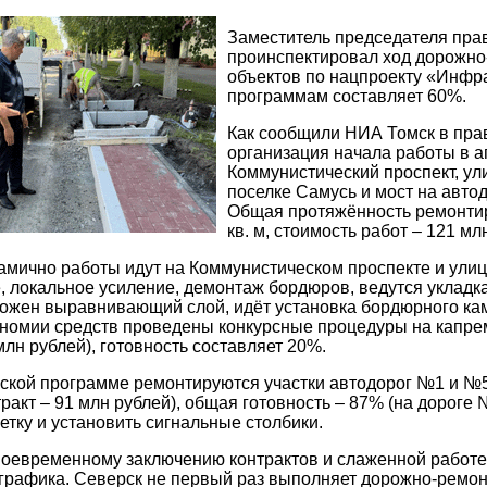
Заместитель председателя пра
проинспектировал ход дорожно-
объектов по нацпроекту «Инфр
программам составляет 60%.
Как сообщили НИА Томск в пра
организация начала работы в а
Коммунистический проспект, ул
поселке Самусь и мост на авт
Общая протяжённость ремонтиру
кв. м, стоимость работ – 121 мл
амично работы идут на Коммунистическом проспекте и ули
 локальное усиление, демонтаж бордюров, ведутся укладк
жен выравнивающий слой, идёт установка бордюрного камн
номии средств проведены конкурсные процедуры на капрем
млн рублей), готовность составляет 20%.
ской программе ремонтируются участки автодорог №1 и №5
онтракт – 91 млн рублей), общая готовность – 87% (на дорог
етку и установить сигнальные столбики.
оевременному заключению контрактов и слаженной работе 
рафика. Северск не первый раз выполняет дорожно-ремонт