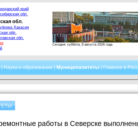
нодарский край
сибирская обл.
ская обл.
ублика Хакасия
ская обл.
лавская обл.
аз
Сегодня: суббота, 8 августа 2026 года
й
|
Наука и образование
|
Муниципалитеты
|
Главное в Рос
ремонтные работы в Северске выполнен