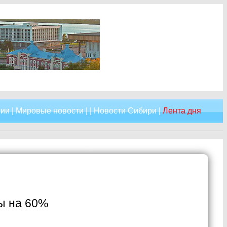
сии
|
Мировые новости
| |
Новости Сибири
|
Лента дня
ы на 60%