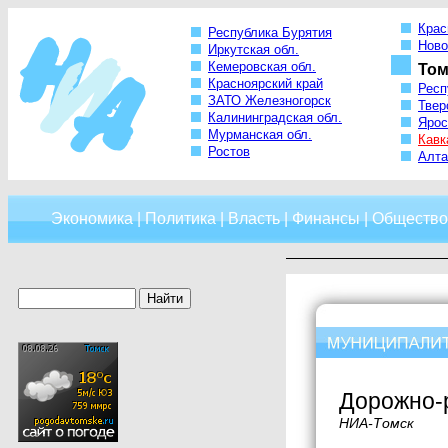
Крас
Республика Бурятия
Ново
Иркутская обл.
Кемеровская обл.
Том
Красноярский край
Респ
ЗАТО Железногорск
Твер
Калининградская обл.
Ярос
Мурманская обл.
Кавк
Ростов
Алта
Экономика
|
Политика
|
Власть
|
Финансы
|
Общество
Дорожно-
НИА-Томск