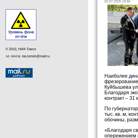
02.07.2026 19:56
© 2010, НИА-Томск
эл. почта: nia.tomsk@mail.ru
Наиболее дин
фрезерование,
Куйбышева уло
Благодаря эко
контракт – 31 
По губернатор
тыс. кв. м, к
обочины, разм
«Благодаря св
опережением г