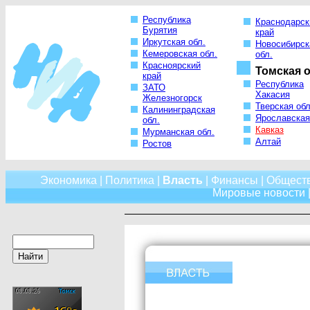
Республика
Краснодарск
Бурятия
край
Иркутская обл.
Новосибирск
Кемеровская обл.
обл.
Красноярский
Томская о
край
Республика
ЗАТО
Хакасия
Железногорск
Тверская обл
Калининградская
Ярославская
обл.
Кавказ
Мурманская обл.
Алтай
Ростов
Экономика
|
Политика
|
Власть
|
Финансы
|
Общест
Мировые новости
|