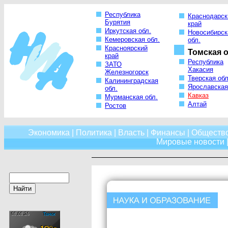
Республика
Краснодарск
Бурятия
край
Иркутская обл.
Новосибирск
Кемеровская обл.
обл.
Красноярский
Томская о
край
Республика
ЗАТО
Хакасия
Железногорск
Тверская обл
Калининградская
Ярославская
обл.
Кавказ
Мурманская обл.
Алтай
Ростов
Экономика
|
Политика
|
Власть
|
Финансы
|
Обществ
Мировые новости
|