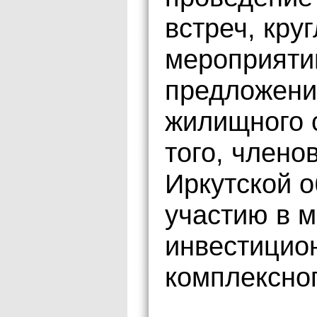
встреч, кру
мероприяти
предложени
жилищного 
того, члено
Иркутской о
участию в 
инвестицион
комплексног