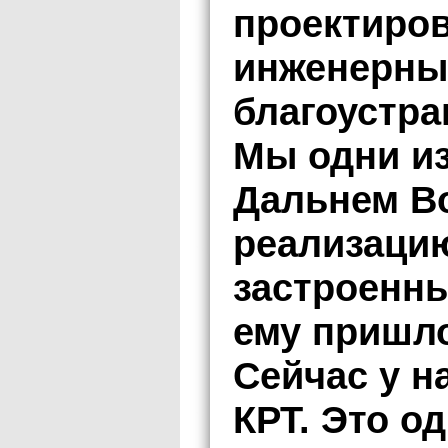
проектиров
инженерны
благоустра
Мы одни из
Дальнем Во
реализаци
застроенны
ему пришло
Сейчас у н
КРТ. Это о