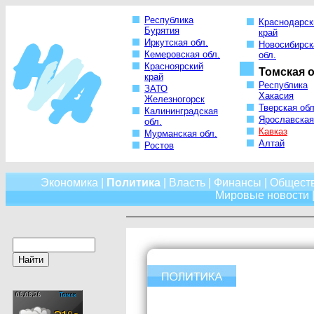
Республика
Краснодарск
Бурятия
край
Иркутская обл.
Новосибирск
Кемеровская обл.
обл.
Красноярский
Томская о
край
Республика
ЗАТО
Хакасия
Железногорск
Тверская обл
Калининградская
Ярославская
обл.
Кавказ
Мурманская обл.
Алтай
Ростов
Экономика
|
Политика
|
Власть
|
Финансы
|
Общест
Мировые новости
|